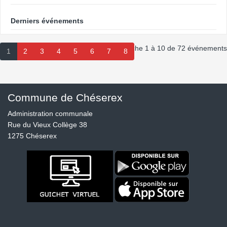
Derniers événements
Affiche 1 à 10 de 72 événements
1
2
3
4
5
6
7
8
Commune de Chéserex
Administration communale
Rue du Vieux Collège 38
1275 Chéserex