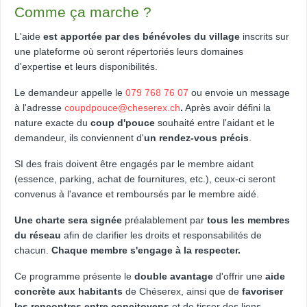
Comme ça marche ?
L'aide
est apportée par des bénévoles du village
inscrits sur
une plateforme où seront répertoriés leurs domaines
d'expertise et leurs disponibilités.
Le demandeur appelle le
079 768 76 07
ou envoie un message
à l'adresse
coupdpouce@cheserex.ch
.
Après avoir défini la
nature exacte du
coup d'pouce
souhaité entre l'aidant et le
demandeur, ils conviennent d'
un rendez-vous précis
.
SI des frais doivent être engagés par le membre aidant
(essence, parking, achat de fournitures, etc.), ceux-ci seront
convenus à l'avance et remboursés par le membre aidé.
Une charte sera signée
préalablement par
tous les membres
du réseau
afin de clarifier les droits et responsabilités de
chacun.
Chaque membre s'engage à la respecter.
Ce programme présente le
double avantage
d'offrir une
aide
concrète aux habitants
de Chéserex, ainsi que de
favoriser
les rencontres entre concitoyens
et de tisser des liens